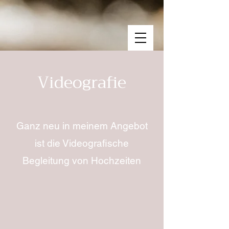
Videografie
Ganz neu in meinem Angebot
ist die Videografische
Begleitung von Hochzeiten